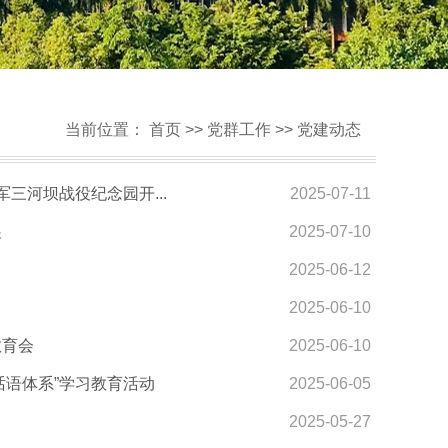
当前位置：
首页
>>
党群工作
>>
党建动态
三河坝战役纪念园开...
2025-07-11
展
2025-07-10
2025-06-12
2025-06-10
教育会
2025-06-10
话语体系”学习教育活动
2025-06-05
2025-05-27