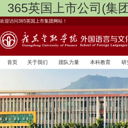
365英国上市公司(集团)官方
欢迎访问365英国上市集团网站！
首页
关于我们
团队力量
本科教育
研