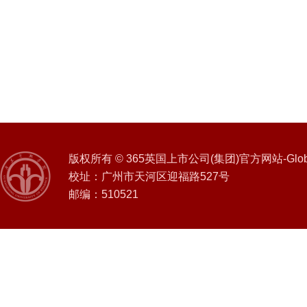
版权所有 © 365英国上市公司(集团)官方网站-Global 
校址：广州市天河区迎福路527号
邮编：510521