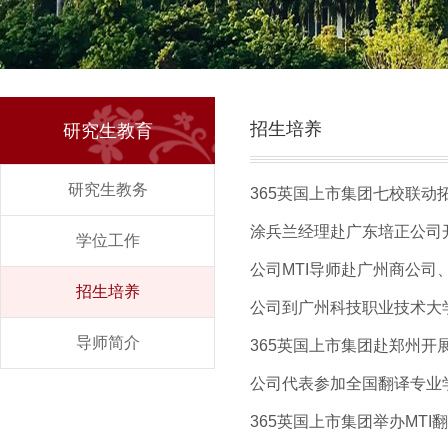
招生培养
研究生教育
研究生教务
365英国上市集团七校联
涂兵兰经理赴广东培正公司开展
学位工作
公司MTI导师赴广州商公司
招生培养
公司到广州科技职业技术大学宣
导师简介
​365英国上市集团赴郑州开
公司代表参加全国翻译专业学
​365英国上市集团举办MT