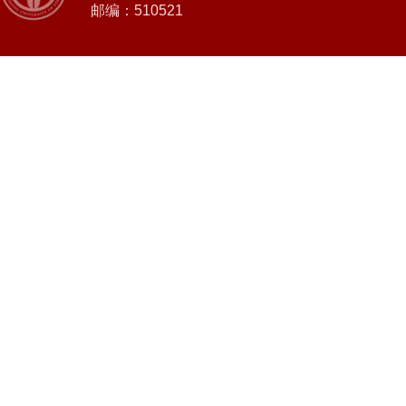
邮编：510521