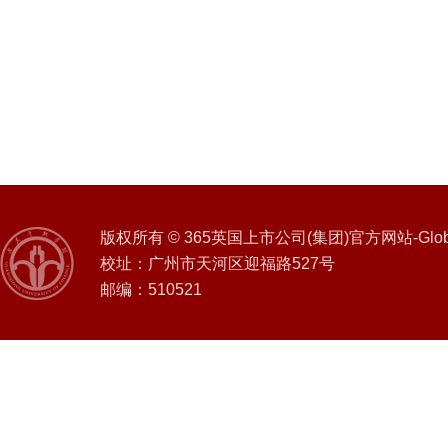
版权所有 © 365英国上市公司(集团)官方网站-Global 
校址：广州市天河区迎福路527号
邮编：510521