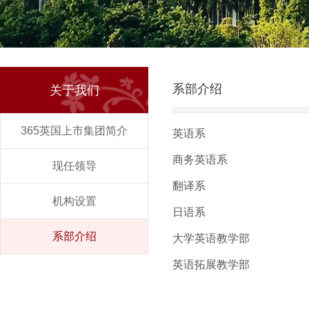
系部介绍
关于我们
​365英国上市集团简介
英语系
商务英语系
现任领导
翻译系
机构设置
日语系
系部介绍
大学英语教学部
英语拓展教学部