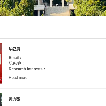
毕亚男
Email：
职务/称：
Research interests：
Read more
黄力薇