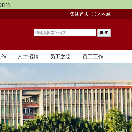
orm
集团首页
加入收藏
工作
人才招聘
员工之窗
员工工作