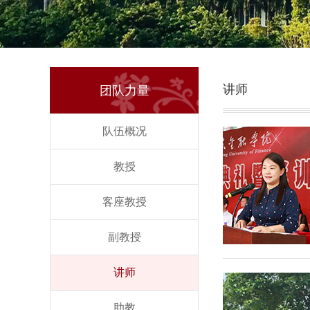
讲师
团队力量
队伍概况
教授
客座教授
副教授
讲师
助教