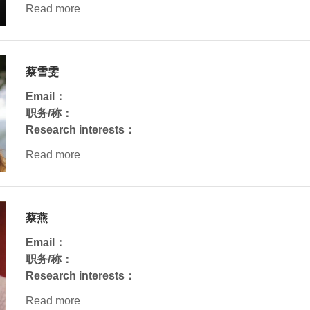
Read more
蔡雪雯
Email：
职务/称：
Research interests：
Read more
蔡燕
Email：
职务/称：
Research interests：
Read more