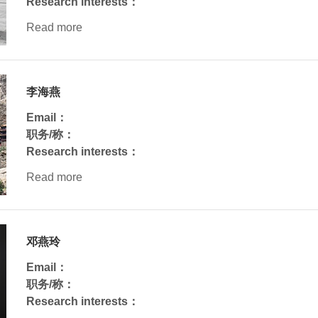
Research interests：
Read more
李海燕
Email：
职务/称：
Research interests：
Read more
邓燕玲
Email：
职务/称：
Research interests：