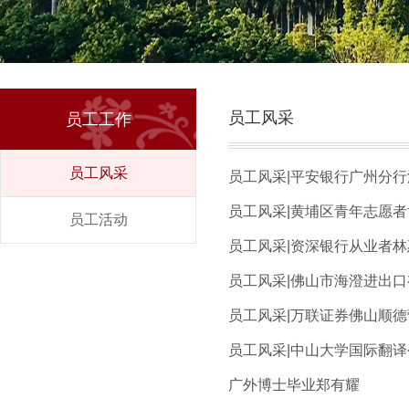
员工风采
员工工作
员工风采
员工风采|平安银行广州分行
员工风采|黄埔区青年志愿
员工活动
员工风采|资深银行从业者林
员工风采|佛山市海澄进出
员工风采|万联证券佛山顺
员工风采|中山大学国际翻
广外博士毕业郑有耀