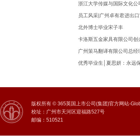
浙江大学传媒与国际文化公
员工风采|广州卓有君进出
北外博士毕业宋子丰
卡洛斯五金家具有限公司创
广州策马翻译有限公司总经
优秀毕业生│夏思妍：永远
版权所有 © 365英国上市公司(集团)官方网站-Global 
校址：广州市天河区迎福路527号
邮编：510521