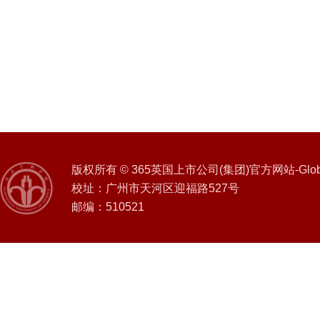
版权所有 © 365英国上市公司(集团)官方网站-Global 
校址：广州市天河区迎福路527号
邮编：510521