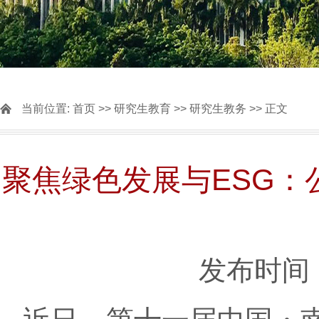
当前位置:
首页
>>
研究生教育
>>
研究生教务
>> 正文
聚焦绿色发展与ESG：
发布时间：