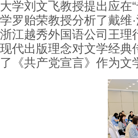
大学刘文飞教授提出应在“
学罗贻荣教授分析了戴维
浙江越秀外国语公司王理
现代出版理念对文学经典
了《共产党宣言》作为文