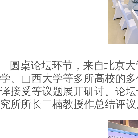
圆桌论坛环节，来自北京大
学、山西大学等多所高校的多
译接受等议题展开研讨。论坛最
究所所长王楠教授作总结评议