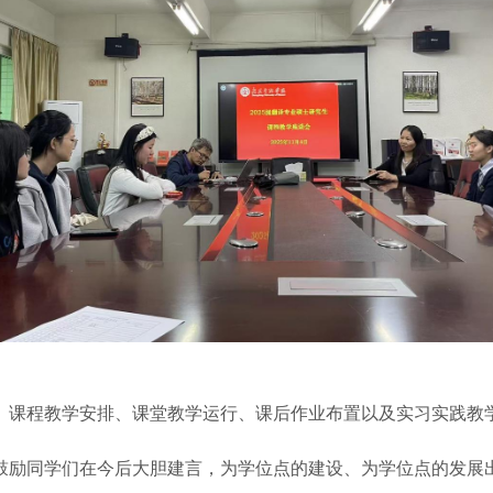
、课程教学安排、课堂教学运行、课后作业布置以及实习实践教
鼓励同学们在今后大胆建言，为学位点的建设、为学位点的发展