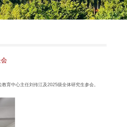
谈会
位教育中心主任刘传江及2025级全体研究生参会。