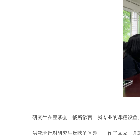
研究生在座谈会上畅所欲言，就专业的课程设置
洪溪珧针对研究生反映的问题一一作了回应，并