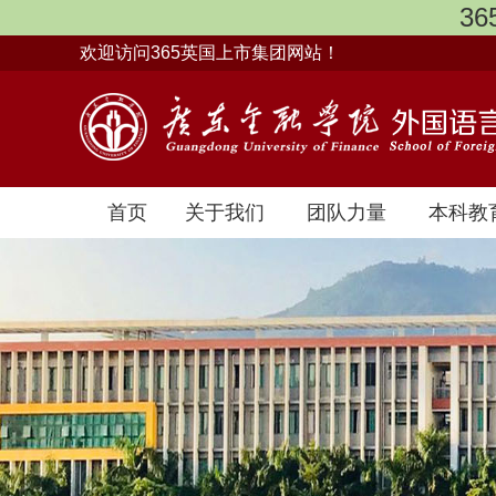
36
欢迎访问365英国上市集团网站！
首页
关于我们
团队力量
本科教