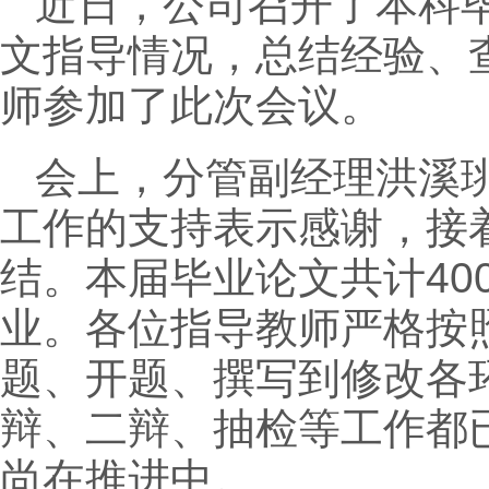
近日，公司召开了本科
文指导情况，总结经验、
师参加了此次会议。
会上，分管副经理洪溪
工作的支持表示感谢，接
结。本届毕业论文共计40
业。各位指导教师严格按
题、开题、撰写到修改各
辩、二辩、抽检等工作都
尚在推进中。