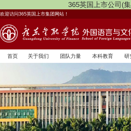
365英国上市公司(集团)
欢迎访问365英国上市集团网站！
首页
关于我们
团队力量
本科教育
研