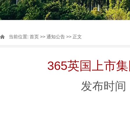
当前位置:
首页
>>
通知公告
>> 正文
365英国上市
发布时间：