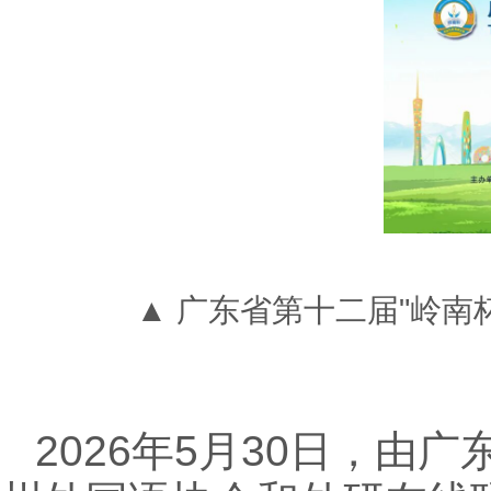
▲ 广东省第十二届"岭
2026年5月30日，