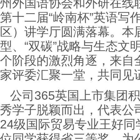
州外国语协会和外研在线
第十二届“岭南杯”英语
区）讲学厅圆满落幕。本
型、“双碳”战略与生态
个阶段的激烈角逐，来自全
家评委汇聚一堂，共同见证
公司365英国上市集团
秀学子脱颖而出，代表公
24级国际贸易专业王好同学
位同学获得省三等奖，为