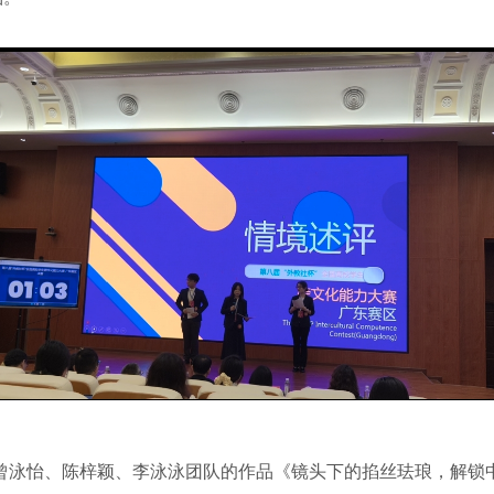
曾泳怡、陈梓颖、李泳泳团队的作品《镜头下的掐丝珐琅，解锁