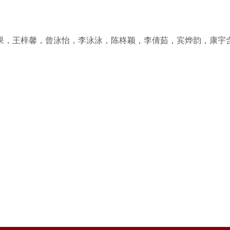
果，王梓馨，曾泳怡，李泳泳，陈柊颖，李倩茹，宾烨韵，康宇