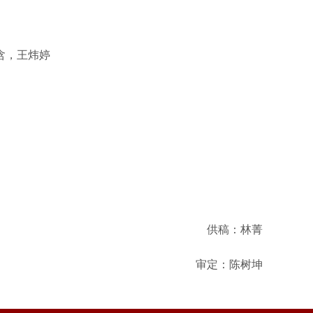
含，王炜婷
供稿：林菁
审定：陈树坤