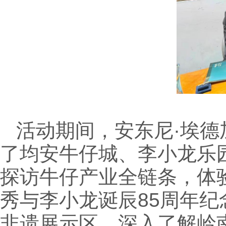
活动期间，安东尼·埃
了均安牛仔城、李小龙乐
探访牛仔产业全链条，体
秀与李小龙诞辰85周年
非遗展示区，深入了解岭