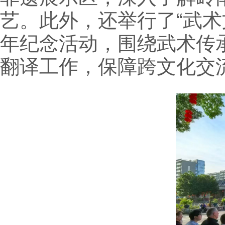
艺。此外，还举行了“武
年纪念活动，围绕武术传
翻译工作，保障跨文化交