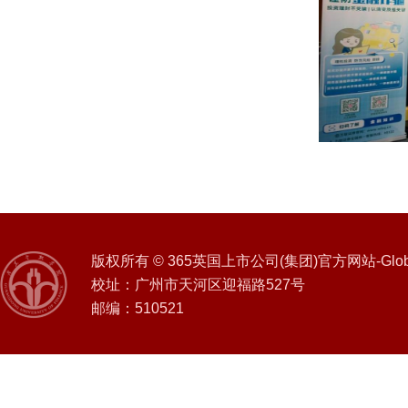
版权所有 © 365英国上市公司(集团)官方网站-Global 
校址：广州市天河区迎福路527号
邮编：510521