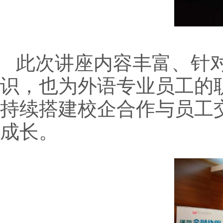
此次讲座内容丰富、针
识，也为外语专业员工的
持续搭建校企合作与员工
成长。