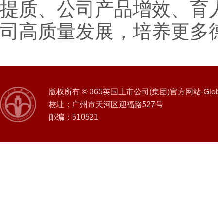
提质、公司产品增效、育
司高质量发展，培养更多
版权所有 © 365英国上市公司(集团)官方网站-Global 
校址：广州市天河区迎福路527号
邮编：510521