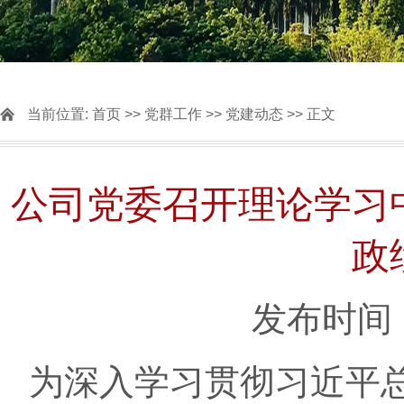
当前位置:
首页
>>
党群工作
>>
党建动态
>> 正文
公司党委召开理论学习
政
发布时间：
为深入学习贯彻习近平