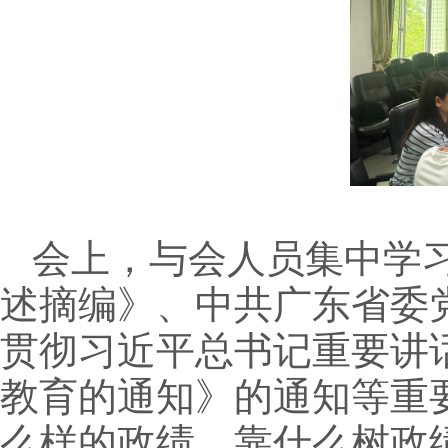
会上，与会人员集中学
述摘编》、中共广东省委
贯彻习近平总书记重要讲
教育的通知》的通知等重
么样的政绩、靠什么树政