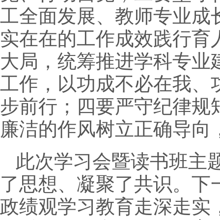
工全面发展、教师专业成
实在在的工作成效践行育
大局，统筹推进学科专业
工作，以功成不必在我、
步前行；四要严守纪律规
廉洁的作风树立正确导向
此次学习会暨读书班主
了思想、凝聚了共识。下
政绩观学习教育走深走实