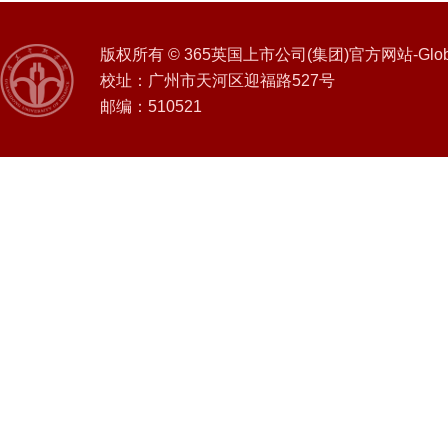
版权所有 © 365英国上市公司(集团)官方网站-Global 
校址：广州市天河区迎福路527号
邮编：510521