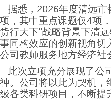
据悉，2026年度清远
项，其中重点课题仅4项
货行天下"战略背景下清
事同构效应的创新视角切
公司教师服务地方经济社
此次立项充分展现了公
神。公司将以此为契机，
级各类科研项目，不断提