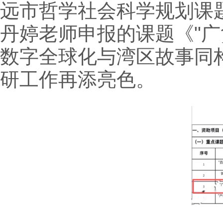
远市哲学社会科学规划课
丹婷老师申报的课题《"广
数字全球化与湾区故事同
研工作再添亮色。