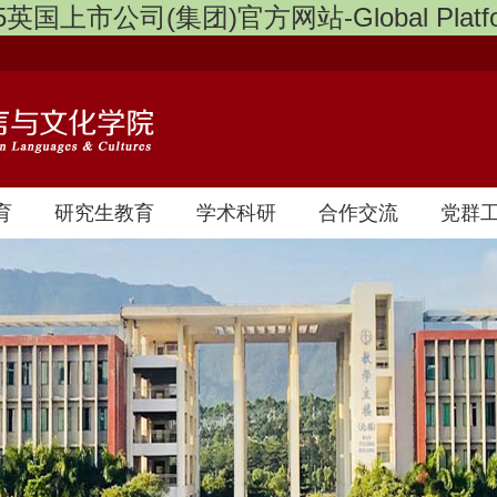
5英国上市公司(集团)官方网站-Global Platf
育
研究生教育
学术科研
合作交流
党群