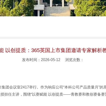
能 以创提质：365英国上市集团邀请专家解析
发布时间：2026-05-12 浏览次数：
国上市集团会议室2417举行。作为响应公司“本科公司产品质量月
教授担任主讲，围绕“以赛赋能 以创提质——青教赛和教创赛备