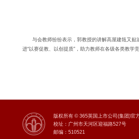
与会教师纷纷表示，郭教授的讲解高屋建瓴又贴
进“以赛促教、以创提质”，助力教师在各级各类教学
版权所有 © 365英国上市公司(集团)官方网站-
校址：广州市天河区迎福路527号
邮编：510521