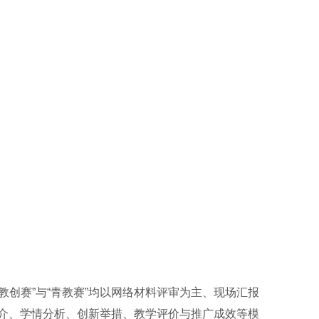
创赛”与“青教赛”均以网络材料评审为主、现场汇报
简介、学情分析、创新举措、教学评价与推广成效等模