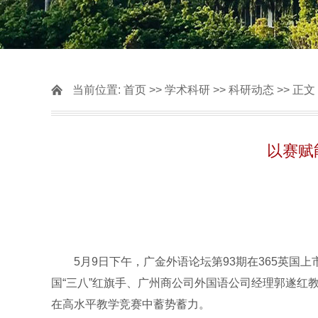
当前位置:
首页
>>
学术科研
>>
科研动态
>> 正文
以赛赋
5月9日下午，广金外语论坛第93期在​365英
国“三八”红旗手、广州商公司外国语公司经理郭遂红
在高水平教学竞赛中蓄势蓄力。