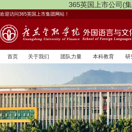
365英国上市公司(集团)
欢迎访问365英国上市集团网站！
首页
关于我们
团队力量
本科教育
研