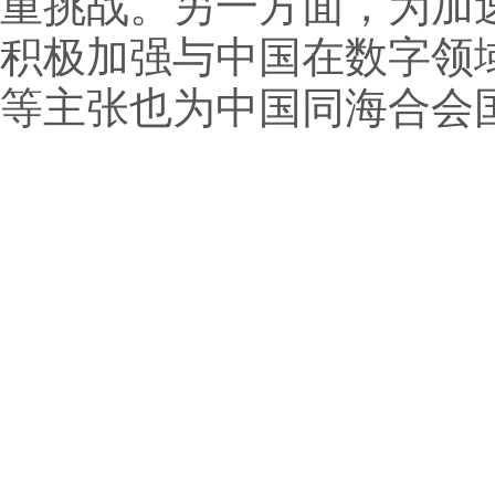
重挑战。另一方面，为加
积极加强与中国在数字领
等主张也为中国同海合会