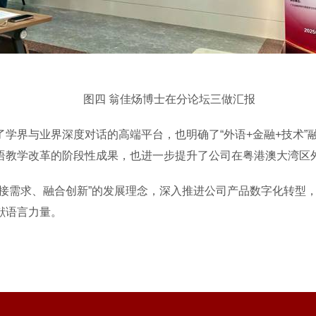
图四 翁佳炀博士在分论坛三做汇报
学界与业界深度对话的高端平台，也明确了“外语+金融+技术”融
语教学改革的阶段性成果，也进一步提升了公司在粤港澳大湾区
对接需求、融合创新”的发展理念，深入推进公司产品数字化转型
献语言力量。