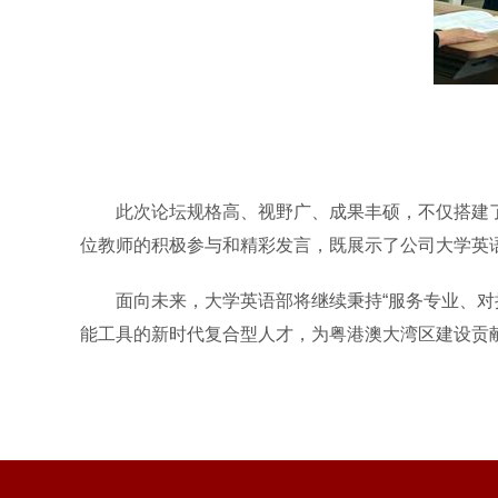
此次论坛规格高、视野广、成果丰硕，不仅搭建了
位教师的积极参与和精彩发言，既展示了公司大学英
面向未来，大学英语部将继续秉持“服务专业、
能工具的新时代复合型人才，为粤港澳大湾区建设贡