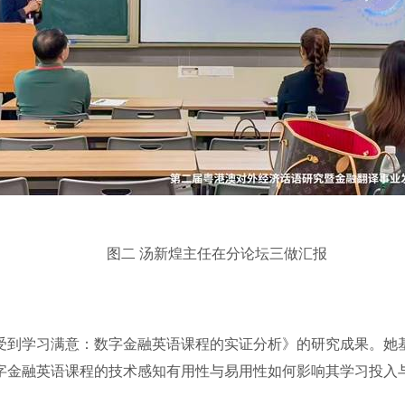
图二 汤新煌主任在分论坛三做汇报
受到学习满意：数字金融英语课程的实证分析》的研究成果。她基
字金融英语课程的技术感知有用性与易用性如何影响其学习投入